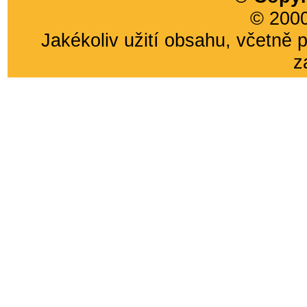
© 2000
Jakékoliv užití obsahu, včetně 
z